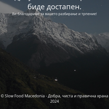
биде достапен.
Ви благодариме за вашето разбирање и трпение!
© Slow Food Macedonia - Добра, чиста и правична храна
2024