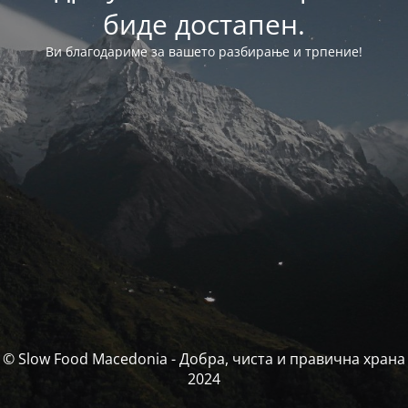
биде достапен.
Ви благодариме за вашето разбирање и трпение!
© Slow Food Macedonia - Добра, чиста и правична храна
2024