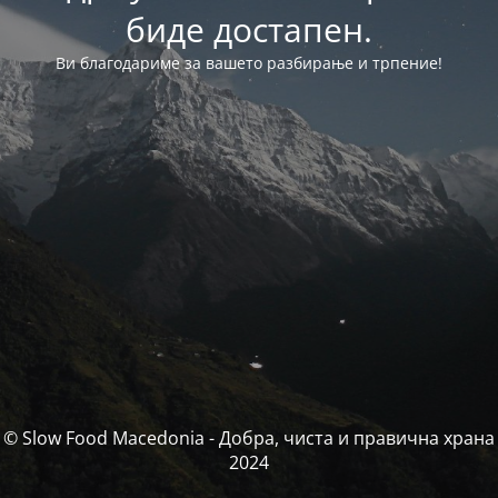
биде достапен.
Ви благодариме за вашето разбирање и трпение!
© Slow Food Macedonia - Добра, чиста и правична храна
2024