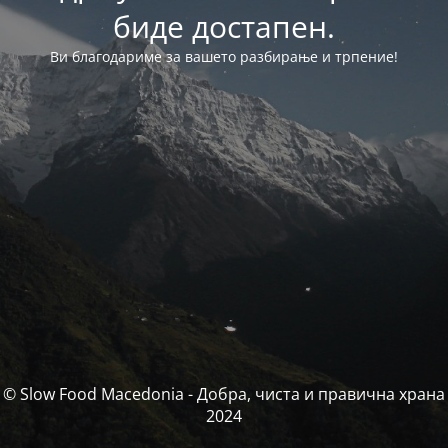
биде достапен.
Ви благодариме за вашето разбирање и трпение!
© Slow Food Macedonia - Добра, чиста и правична храна
2024