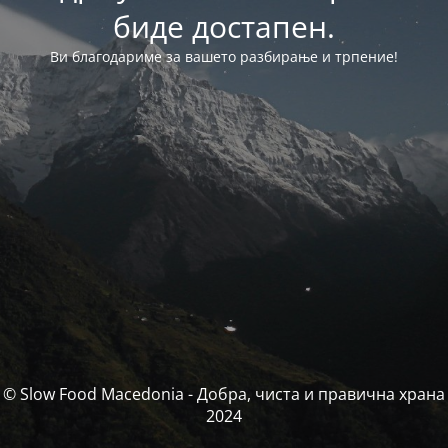
биде достапен.
Ви благодариме за вашето разбирање и трпение!
© Slow Food Macedonia - Добра, чиста и правична храна
2024