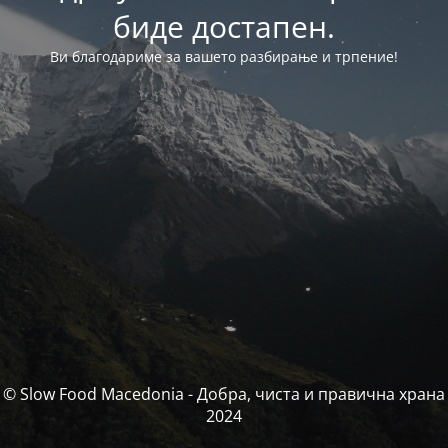
биде достапен.
Ви благодариме за вашето разбирање и трпение!
© Slow Food Macedonia - Добра, чиста и правична храна
2024