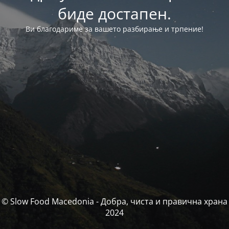
биде достапен.
Ви благодариме за вашето разбирање и трпение!
© Slow Food Macedonia - Добра, чиста и правична храна
2024