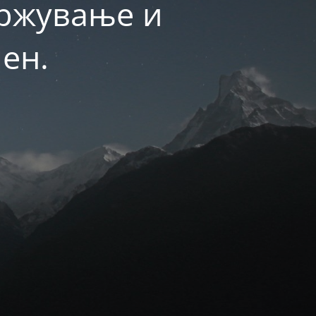
држување и
ен.