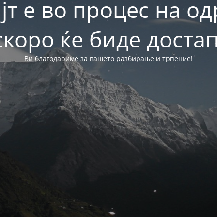
јт е во процес на о
скоро ќе биде достап
Ви благодариме за вашето разбирање и трпение!