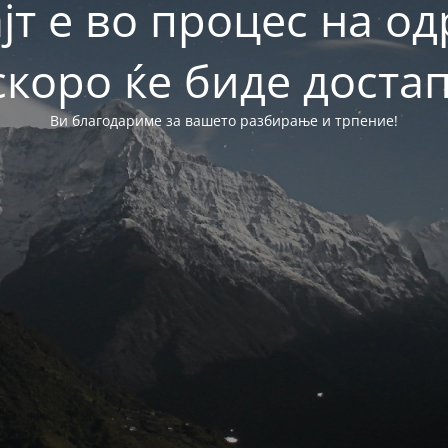
јт е во процес на о
скоро ќе биде достап
Ви благодариме за вашето разбирање и трпение!