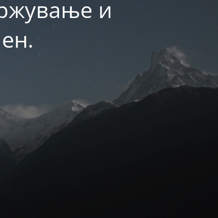
држување и
ен.