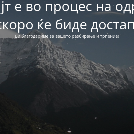
јт е во процес на о
скоро ќе биде достап
Ви благодариме за вашето разбирање и трпение!