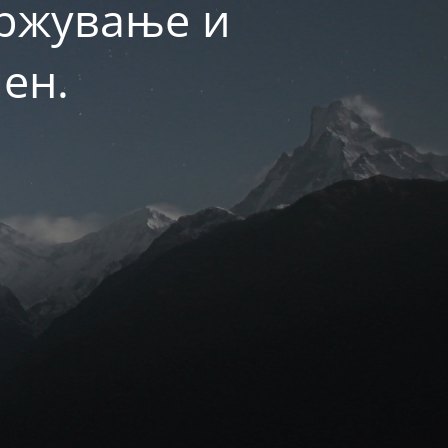
држување и
ен.