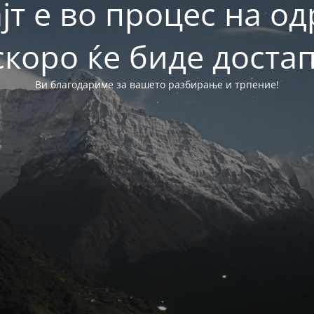
јт е во процес на о
скоро ќе биде достап
Ви благодариме за вашето разбирање и трпение!