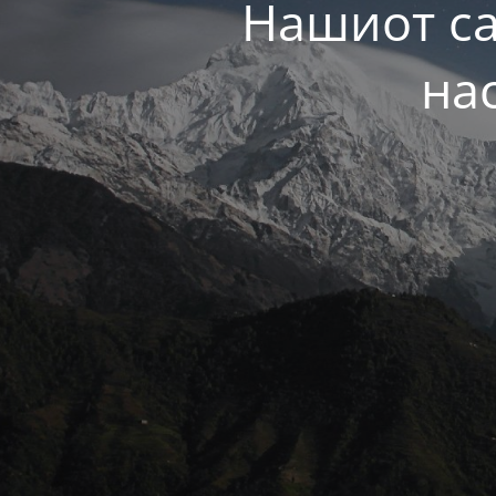
Нашиот са
на