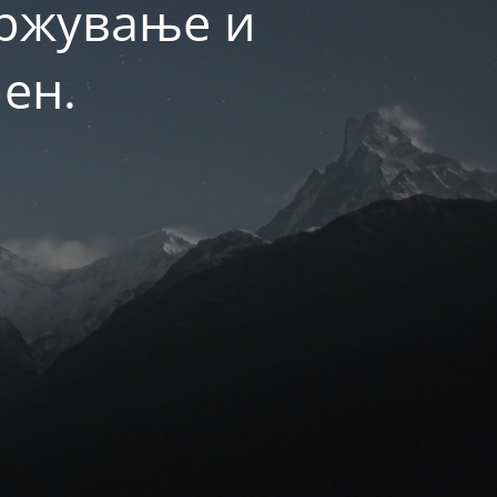
држување и
ен.